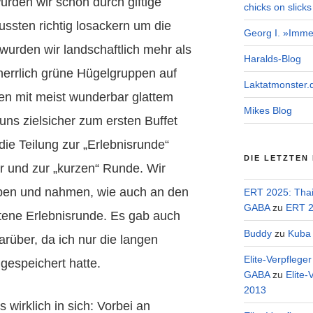
rden wir schon durch giftige
chicks on slicks
ssten richtig losackern um die
Georg I. »Imme
wurden wir landschaftlich mehr als
Haralds-Blog
herrlich grüne Hügelgruppen auf
Laktatmonster.
n mit meist wunderbar glattem
Mikes Blog
 uns zielsicher zum ersten Buffet
ie Teilung zur „Erlebnisrunde“
DIE LETZTEN
r und zur „kurzen“ Runde. Wir
leben und nahmen, wie auch an den
ERT 2025: Tha
GABA
zu
ERT 2
tene Erlebnisrunde. Es gab auch
Buddy
zu
Kuba 
arüber, da ich nur die langen
Elite-Verpflege
gespeichert hatte.
GABA
zu
Elite-
2013
 wirklich in sich: Vorbei an