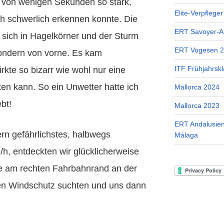
 von wenigen Sekunden so stark,
Elite-Verpflege
h schwerlich erkennen konnte. Die
ERT Savoyer-A
sich in Hagelkörner und der Sturm
ERT Vogesen 
ondern von vorne. Es kam
ITF Frühjahrskl
kte so bizarr wie wohl nur eine
en kann. So ein Unwetter hatte ich
Mallorca 2024
bt!
Mallorca 2023
ERT Andalusien
n gefährlichstes, halbwegs
Málaga
h, entdeckten wir glücklicherweise
lle am rechten Fahrbahnrand an der
hen Windschutz suchten und uns dann