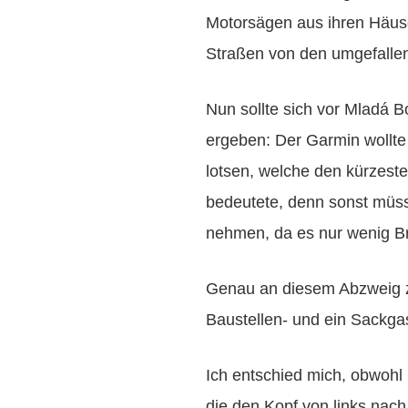
Motorsägen aus ihren Häu
Straßen von den umgefalle
Nun sollte sich vor Mladá B
ergeben: Der Garmin wollte
lotsen, welche den kürzes
bedeutete, denn sonst müs
nehmen, da es nur wenig Br
Genau an diesem Abzweig z
Baustellen- und ein Sackga
Ich entschied mich, obwoh
die den Kopf von links nach