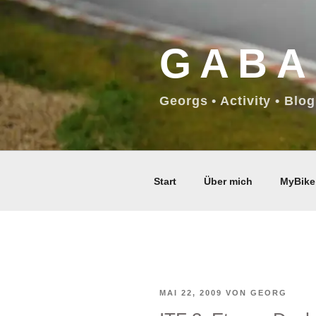
Zum
Inhalt
GABA
springen
Georgs • Activity • Blog
Start
Über mich
MyBike
VERÖFFENTLICHT
MAI 22, 2009
VON
GEORG