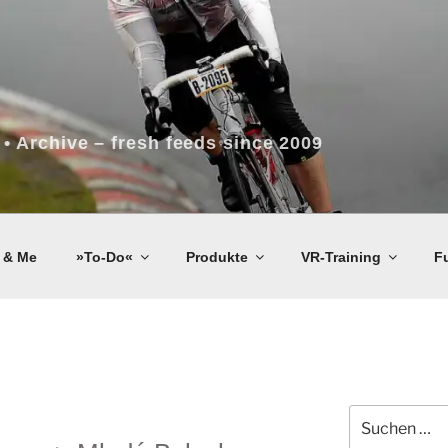
 • Archive – fresh feeds since 2009
 & Me
»To-Do«
Produkte
VR-Training
F
Suchen
nach: