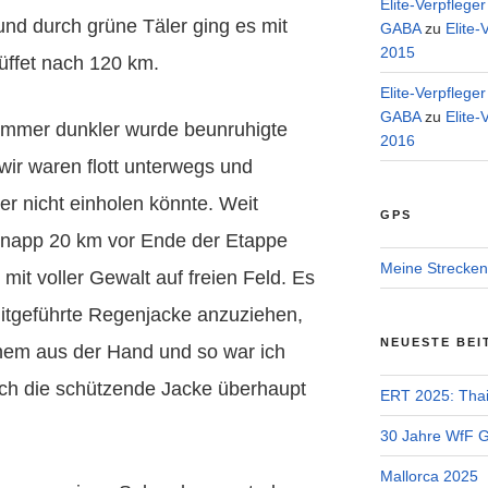
Elite-Verpflege
und durch grüne Täler ging es mit
GABA
zu
Elite-
2015
ffet nach 120 km.
Elite-Verpflege
GABA
zu
Elite-
immer dunkler wurde beunruhigte
2016
 wir waren flott unterwegs und
r nicht einholen könnte. Weit
GPS
knapp 20 km vor Ende der Etappe
Meine Strecken
mit voller Gewalt auf freien Feld. Es
 mitgeführte Regenjacke anzuziehen,
NEUESTE BEI
inem aus der Hand und so war ich
ich die schützende Jacke überhaupt
ERT 2025: Tha
30 Jahre WfF Ge
Mallorca 2025