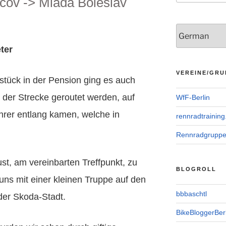
cov -> Mladá Boleslav
ter
VEREINE/GRU
tück in der Pension ging es auch
 der Strecke geroutet werden, auf
WfF-Berlin
hrer entlang kamen, welche in
rennradtraining
Rennradgrupp
ust, am vereinbarten Treffpunkt, zu
BLOGROLL
uns mit einer kleinen Truppe auf den
bbbaschtl
 der Skoda-Stadt.
BikeBloggerBerl