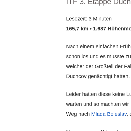
ITF 3. Etappe Duch
AM
Lesezeit:
3
Minuten
165,7 km • 1.687 Höhenme
Nach einem einfachen Frühs
schon los und es musste zu
welcher der Großteil der Fa
Duchcov genächtigt hatten.
Leider hatten diese keine L
warten und so machten wir 
Weg nach
Mladá Boleslav
,