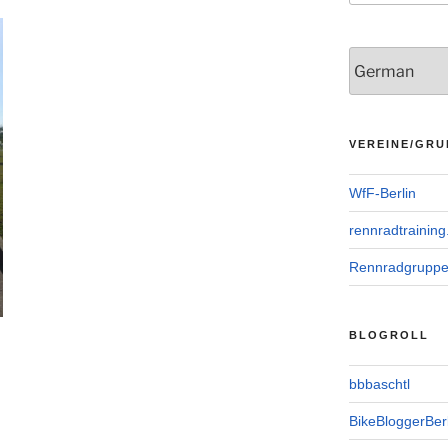
VEREINE/GRU
WfF-Berlin
rennradtraining
Rennradgrupp
BLOGROLL
bbbaschtl
BikeBloggerBerl