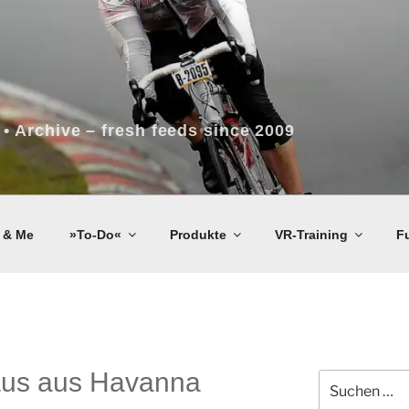
 • Archive – fresh feeds since 2009
 & Me
»To-Do«
Produkte
VR-Training
F
raus aus Havanna
Suchen
nach: