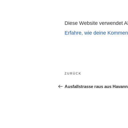
Diese Website verwendet A
Erfahre, wie deine Komment
Beitragsnavigation
Vorheriger
ZURÜCK
Beitrag
Ausfallstrasse raus aus Havann