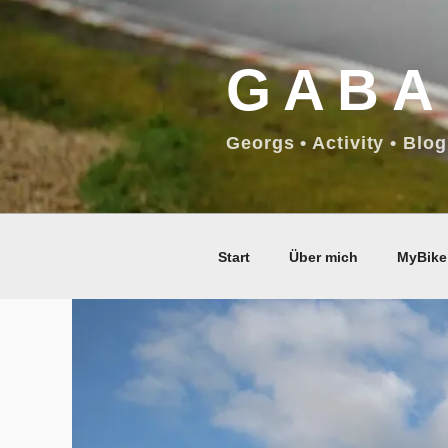
Zum
Inhalt
GABA
springen
Georgs • Activity • Blog
Start
Über mich
MyBike