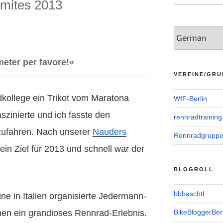
omites 2013
eter per favore!«
VEREINE/GRU
dkollege ein Trikot vom Maratona
WfF-Berlin
szinierte und ich fasste den
rennradtraining
tzufahren. Nach unserer
Nauders
Rennradgrupp
 ein Ziel für 2013 und schnell war der
BLOGROLL
bbbaschtl
e in Italien organisierte Jedermann-
en ein grandioses Rennrad-Erlebnis.
BikeBloggerBerl