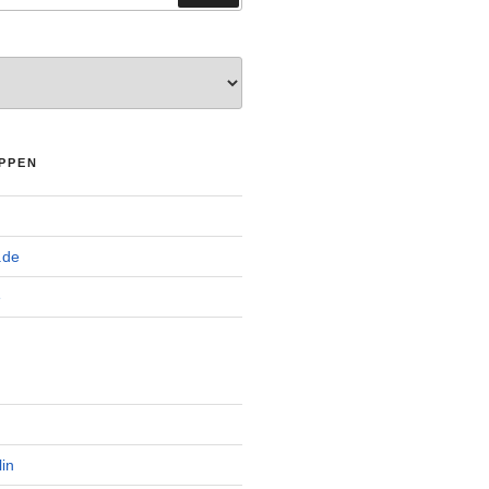
PPEN
.de
e
in