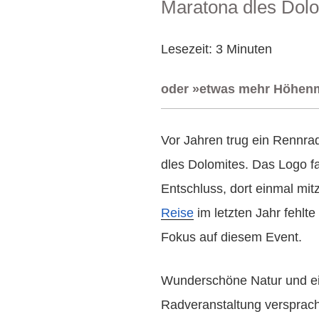
Maratona dles Dol
AM
Lesezeit:
3
Minuten
oder »etwas mehr Höhenm
Vor Jahren trug ein Rennra
dles Dolomites. Das Logo fa
Entschluss, dort einmal mi
Reise
im letzten Jahr fehlte
Fokus auf diesem Event.
Wunderschöne Natur und ein
Radveranstaltung versprach