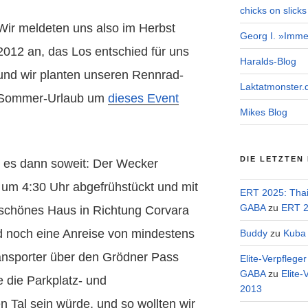
chicks on slicks
Wir meldeten uns also im Herbst
Georg I. »Imme
2012 an, das Los entschied für uns
Haralds-Blog
und wir planten unseren Rennrad-
Laktatmonster.
Sommer-Urlaub um
dieses Event
Mikes Blog
DIE LETZTEN
 es dann soweit: Der Wecker
ir um 4:30 Uhr abgefrühstückt und mit
ERT 2025: Tha
GABA
zu
ERT 2
schönes Haus in Richtung Corvara
d noch eine Anreise von mindestens
Buddy
zu
Kuba 
ansporter über den Grödner Pass
Elite-Verpflege
GABA
zu
Elite-
e die Parkplatz- und
2013
n Tal sein würde, und so wollten wir