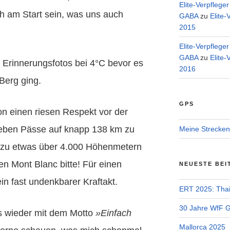
Elite-Verpflege
ich am Start sein, was uns auch
GABA
zu
Elite-
2015
Elite-Verpflege
GABA
zu
Elite-
ge Erinnerungsfotos bei 4°C bevor es
2016
Berg ging.
GPS
on einen riesen Respekt vor der
ieben Pässe auf knapp 138 km zu
Meine Strecken
 zu etwas über 4.000 Höhenmetern
n Mont Blanc bitte! Für einen
NEUESTE BEI
in fast undenkbarer Kraftakt.
ERT 2025: Tha
30 Jahre WfF Ge
s wieder mit dem Motto
»Einfach
Mallorca 2025