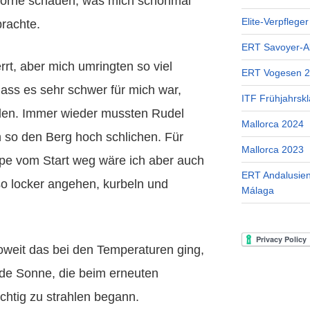
orne schauen, was mich schonmal
Elite-Verpflege
brachte.
ERT Savoyer-A
rt, aber mich umringten so viel
ERT Vogesen 
ass es sehr schwer für mich war,
ITF Frühjahrskl
den. Immer wieder mussten Rudel
Mallorca 2024
h so den Berg hoch schlichen. Für
Mallorca 2023
ppe vom Start weg wäre ich aber auch
ERT Andalusien
so locker angehen, kurbeln und
Málaga
oweit das bei den Temperaturen ging,
de Sonne, die beim erneuten
chtig zu strahlen begann.