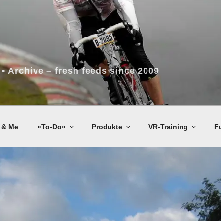
 • Archive – fresh feeds since 2009
 & Me
»To-Do«
Produkte
VR-Training
F