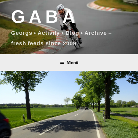
Zum
GABA
Inhalt
springen
Georgs • Activity • Blog • Archive –
fresh feeds since 2009
Menü