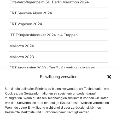
Elite-Verpfleger beim 50. Berlin Marathon 2024
ERT Savoyer-Alpen 2024
ERT Vogesen 2024
ITF Frühjahrsklassiker 2024 in 4 Etappen
Mallorca 2024
Mallorca 2023
ERT Andalusien 2023 - Tag 7 - Campillos -> Málaga
Einwilligung verwalten
SCHLAGWÖRTER
Um dir ein optimales Erlebnis zu bieten, verwenden wir Technologien wie
Cookies, um Geräteinformationen zu speichern und/oder darauf
Arber
Daum Ergo 8i
ErgoPlanet
Frühsport
zuzugreifen. Wenn du diesen Technologien zustimmst, können wir Daten
wie das Surfverhalten oder eindeutige IDs auf dieser Website verarbeiten.
Havanna
Kuba
Laufen
Los Angeles
Wenn du deine Einwilligung nicht erteilst oder zurückziehst, können
bestimmte Merkmale und Funktionen beeinträchtigt werden.
Minusgrade
PowerBar
Produkte
Ruhlsdorf