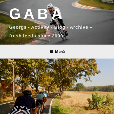
Zum
GABA
Inhalt
springen
Georgs • Activity • Blog • Archive –
fresh feeds since 2009
Menü