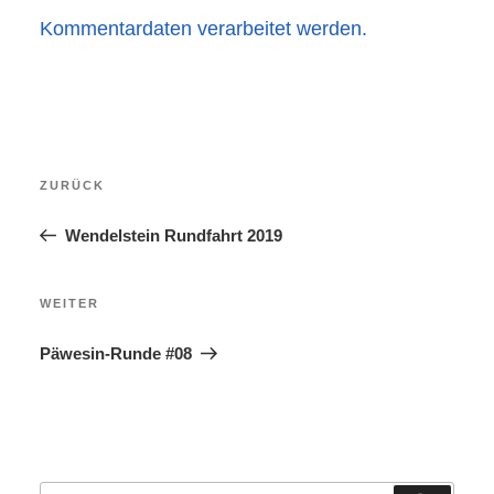
Kommentardaten verarbeitet werden.
Beitragsnavigation
Vorheriger
ZURÜCK
Beitrag
Wendelstein Rundfahrt 2019
Nächster
WEITER
Beitrag
Päwesin-Runde #08