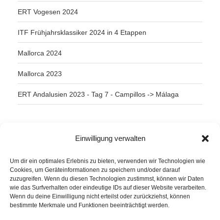
ERT Vogesen 2024
ITF Frühjahrsklassiker 2024 in 4 Etappen
Mallorca 2024
Mallorca 2023
ERT Andalusien 2023 - Tag 7 - Campillos -> Málaga
SCHLAGWÖRTER
Einwilligung verwalten
Arber
Daum Ergo 8i
ErgoPlanet
Frühsport
Um dir ein optimales Erlebnis zu bieten, verwenden wir Technologien wie
Havanna
Kuba
Laufen
Los Angeles
Cookies, um Geräteinformationen zu speichern und/oder darauf
zuzugreifen. Wenn du diesen Technologien zustimmst, können wir Daten
Minusgrade
PowerBar
Produkte
Ruhlsdorf
wie das Surfverhalten oder eindeutige IDs auf dieser Website verarbeiten.
Wenn du deine Einwilligung nicht erteilst oder zurückziehst, können
Tiri
bestimmte Merkmale und Funktionen beeinträchtigt werden.