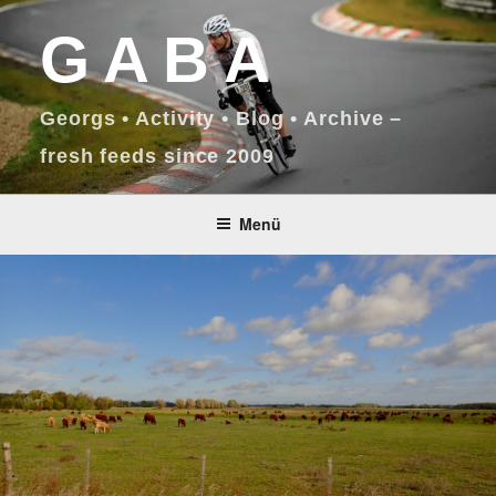
Zum
GABA
Inhalt
springen
Georgs • Activity • Blog • Archive –
fresh feeds since 2009
Menü