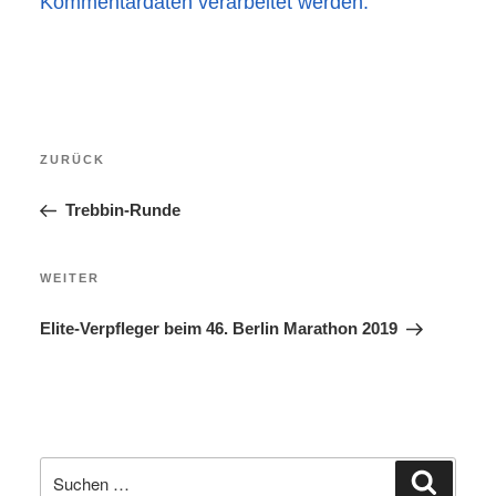
Kommentardaten verarbeitet werden.
Beitragsnavigation
Vorheriger
ZURÜCK
Beitrag
Trebbin-Runde
Nächster
WEITER
Beitrag
Elite-Verpfleger beim 46. Berlin Marathon 2019
Suchen
Suchen