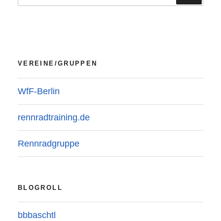
nach:
VEREINE/GRUPPEN
WfF-Berlin
rennradtraining.de
Rennradgruppe
BLOGROLL
bbbaschtl