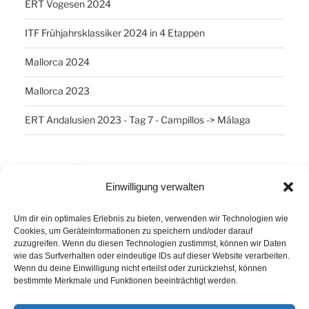
ERT Vogesen 2024
ITF Frühjahrsklassiker 2024 in 4 Etappen
Mallorca 2024
Mallorca 2023
ERT Andalusien 2023 - Tag 7 - Campillos -> Málaga
SCHLAGWÖRTER
Einwilligung verwalten
Arber
Daum Ergo 8i
ErgoPlanet
Frühsport
Um dir ein optimales Erlebnis zu bieten, verwenden wir Technologien wie
Havanna
Kuba
Laufen
Los Angeles
Cookies, um Geräteinformationen zu speichern und/oder darauf
zuzugreifen. Wenn du diesen Technologien zustimmst, können wir Daten
Minusgrade
PowerBar
Produkte
Ruhlsdorf
wie das Surfverhalten oder eindeutige IDs auf dieser Website verarbeiten.
Wenn du deine Einwilligung nicht erteilst oder zurückziehst, können
Tiri
bestimmte Merkmale und Funktionen beeinträchtigt werden.