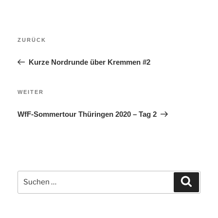
Beitragsnavigation
Vorheriger
ZURÜCK
Beitrag
Kurze Nordrunde über Kremmen #2
Nächster
WEITER
Beitrag
WfF-Sommertour Thüringen 2020 – Tag 2
Suchen
Suchen
nach: