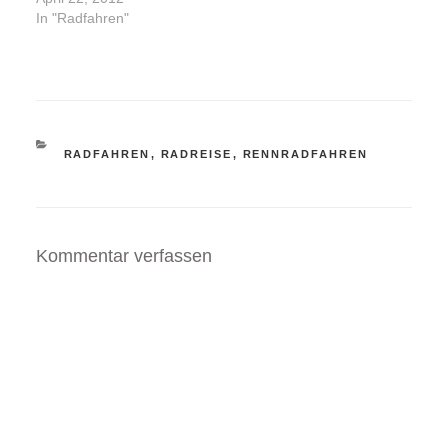
In "Radfahren"
KATEGORIEN
RADFAHREN
,
RADREISE
,
RENNRADFAHREN
Kommentar verfassen