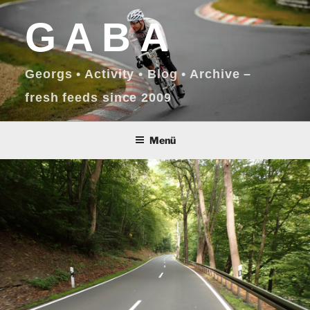
Zum
GABA
Inhalt
springen
Georgs • Activity • Blog • Archive –
fresh feeds since 2009
Menü