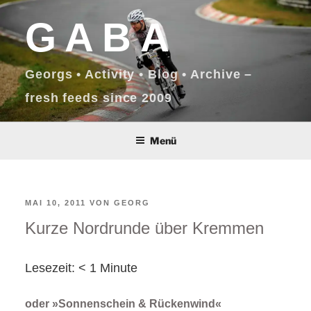
Zum
GABA
Inhalt
springen
Georgs • Activity • Blog • Archive –
fresh feeds since 2009
Menü
VERÖFFENTLICHT
MAI 10, 2011
VON
GEORG
Kurze Nordrunde über Kremmen
AM
Lesezeit:
< 1
Minute
oder »Sonnenschein & Rückenwind«