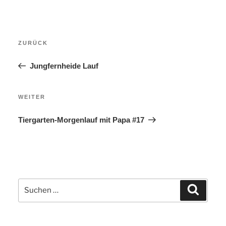
Beitragsnavigation
Vorheriger
ZURÜCK
Beitrag
Jungfernheide Lauf
Nächster
WEITER
Beitrag
Tiergarten-Morgenlauf mit Papa #17
Suchen
Suchen
nach: