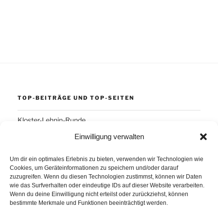
TOP-BEITRÄGE UND TOP-SEITEN
Kloster-Lehnin-Runde
Einwilligung verwalten
SCHLAGWÖRTER
Um dir ein optimales Erlebnis zu bieten, verwenden wir Technologien wie
Cookies, um Geräteinformationen zu speichern und/oder darauf
Arber
Daum Ergo 8i
ErgoPlanet
Frühsport
zuzugreifen. Wenn du diesen Technologien zustimmst, können wir Daten
wie das Surfverhalten oder eindeutige IDs auf dieser Website verarbeiten.
Havanna
Kuba
Laufen
Los Angeles
Wenn du deine Einwilligung nicht erteilst oder zurückziehst, können
bestimmte Merkmale und Funktionen beeinträchtigt werden.
Minusgrade
PowerBar
Produkte
Ruhlsdorf