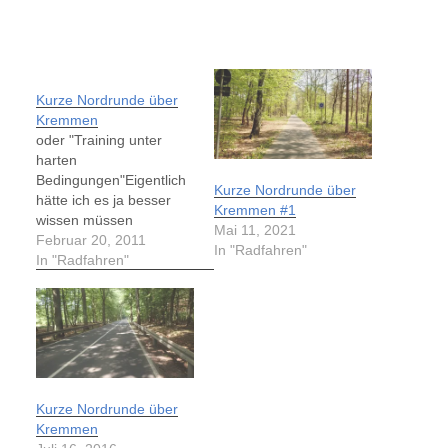
Kurze Nordrunde über
Kremmen
oder "Training unter
harten
Bedingungen"Eigentlich
Kurze Nordrunde über
hätte ich es ja besser
Kremmen #1
wissen müssen
Mai 11, 2021
Minusgrade auf dem
Februar 20, 2011
In "Radfahren"
Thermometer sind keine
In "Radfahren"
Rennradausfahrtstempe
raturen. Der
Sonnenschein und die
trockenen Strasse ließen
mich trotz minus 3°C
doch in meine
Rennradwintermontur
Kurze Nordrunde über
schlüpfen und meine
Kremmen
geliebte kurze