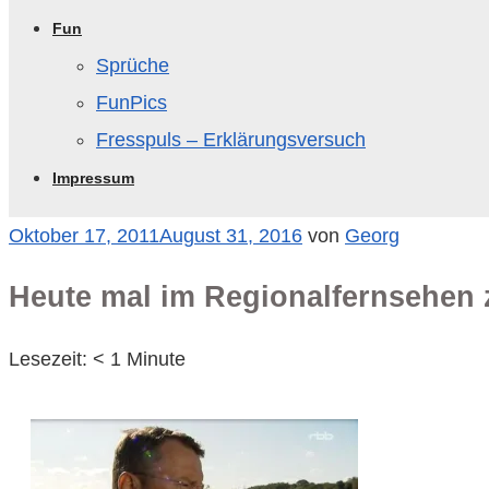
Fun
Sprüche
FunPics
Fresspuls – Erklärungsversuch
Impressum
Veröffentlicht
Oktober 17, 2011
August 31, 2016
von
Georg
am
Heute mal im Regionalfernsehe
Lesezeit:
< 1
Minute