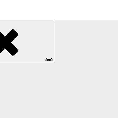
s since 2009
Menü