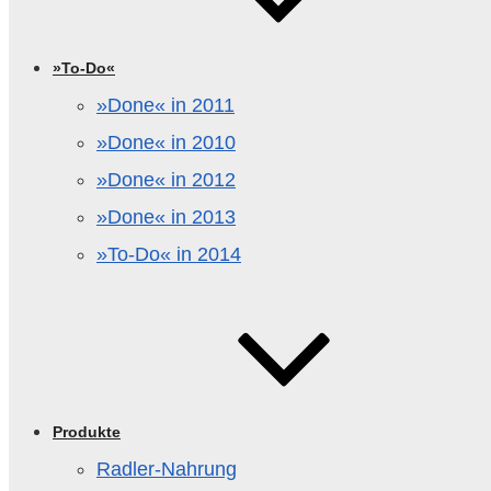
»To-Do«
»Done« in 2011
»Done« in 2010
»Done« in 2012
»Done« in 2013
»To-Do« in 2014
Produkte
Radler-Nahrung