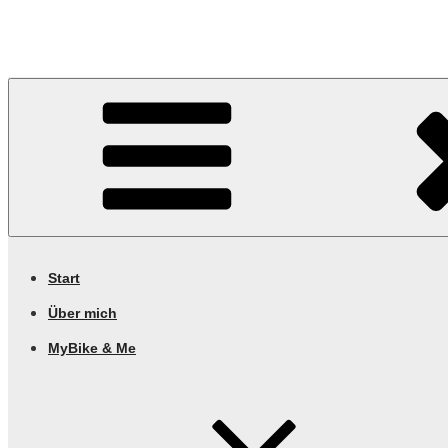
Georgs • Activity • Blog • Archive – fresh feed
Start
Über mich
MyBike & Me