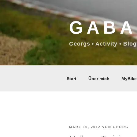
Zum
Inhalt
GABA
springen
Georgs • Activity • Blog
Start
Über mich
MyBike
VERÖFFENTLICHT
MÄRZ 10, 2012
VON
GEORG