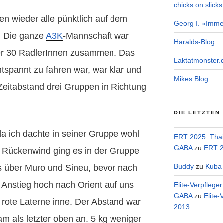
chicks on slicks
en wieder alle pünktlich auf dem
Georg I. »Imme
. Die ganze
A3K
-Mannschaft war
Haralds-Blog
er 30 RadlerInnen zusammen. Das
Laktatmonster.
ntspannt zu fahren war, war klar und
Mikes Blog
Zeitabstand drei Gruppen in Richtung
DIE LETZTEN
da ich dachte in seiner Gruppe wohl
ERT 2025: Tha
GABA
zu
ERT 2
t Rückenwind ging es in der Gruppe
Buddy
zu
Kuba 
us über Muro und Sineu, bevor nach
 Anstieg hoch nach Orient auf uns
Elite-Verpflege
GABA
zu
Elite-
e rote Laterne inne. Der Abstand war
2013
kam als letzter oben an. 5 kg weniger