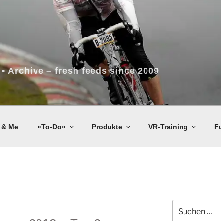
 • Archive – fresh feeds since 2009
 & Me
»To-Do«
Produkte
VR-Training
F
Suchen
nach: