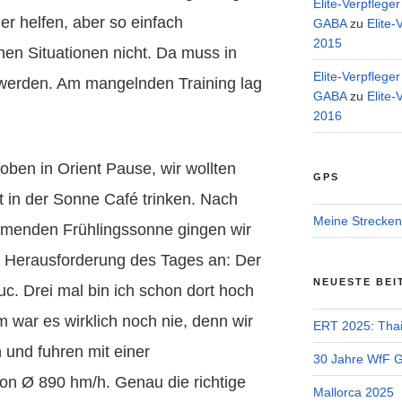
Elite-Verpflege
r helfen, aber so einfach
GABA
zu
Elite-
2015
chen Situationen nicht. Da muss in
Elite-Verpflege
 werden. Am mangelnden Training lag
GABA
zu
Elite-
2016
ben in Orient Pause, wir wollten
GPS
t in der Sonne Café trinken. Nach
Meine Strecken
ärmenden Frühlingssonne gingen wir
e Herausforderung des Tages an: Der
NEUESTE BEI
c. Drei mal bin ich schon dort hoch
 war es wirklich noch nie, denn wir
ERT 2025: Tha
und fuhren mit einer
30 Jahre WfF Ge
on Ø 890 hm/h. Genau die richtige
Mallorca 2025