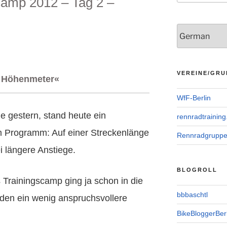
camp 2012 – Tag 2 –
VEREINE/GRU
r Höhenmeter«
WfF-Berlin
e gestern, stand heute ein
rennradtraining
m Programm: Auf einer Streckenlänge
Rennradgrupp
i längere Anstiege.
BLOGROLL
 Trainingscamp ging ja schon in die
bbbaschtl
den ein wenig anspruchsvollere
BikeBloggerBerl