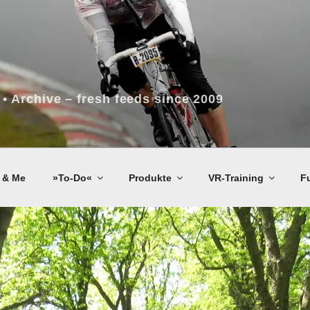
 • Archive – fresh feeds since 2009
 & Me
»To-Do«
Produkte
VR-Training
F