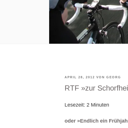
VERÖFFENTLICHT
APRIL 28, 2012
VON
GEORG
RTF »zur Schorfhe
AM
Lesezeit:
2
Minuten
oder »Endlich ein Frühjah