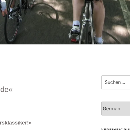
Suchen
nach:
ide«
rsklassiker!«
VEREINE/GRU