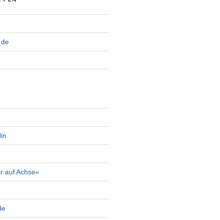
.de
e
in
r auf Achse«
de