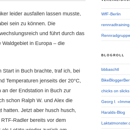
iker leider ausfallen lassen musste,
WfF-Berlin
abei sein zu können. Die
rennradtraining
bwechslungsreich und führt durch das
Rennradgrupp
Waldgebiet in Europa – die
BLOGROLL
bbbaschtl
Start in Buch brachte, traf ich, bei
d Temperaturen jenseits der 20°C,
BikeBloggerBerl
ch an der Endstation in Buch zur
chicks on slicks
ch schon Ralph W. und Alex die
Georg I. »Imme
t hatten. Jetzt aber husch husch,
Haralds-Blog
 RTF-Radler bereits vor dem
Laktatmonster.
cht als Letzte wieder zurück am