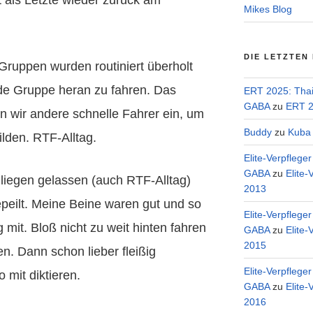
Mikes Blog
DIE LETZTEN
 Gruppen wurden routiniert überholt
de Gruppe heran zu fahren. Das
ERT 2025: Tha
GABA
zu
ERT 2
 wir andere schnelle Fahrer ein, um
Buddy
zu
Kuba 
ilden. RTF-Alltag.
Elite-Verpflege
GABA
zu
Elite-
s liegen gelassen (auch RTF-Alltag)
2013
peilt. Meine Beine waren gut und so
Elite-Verpflege
g mit. Bloß nicht zu weit hinten fahren
GABA
zu
Elite-
2015
en. Dann schon lieber fleißig
Elite-Verpflege
mit diktieren.
GABA
zu
Elite-
2016