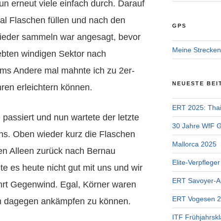
un erneut viele einfach durch. Darauf
mal Flaschen füllen und nach den
GPS
ieder sammeln war angesagt, bevor
Meine Strecken
iebten windigen Sektor nach
ms Andere mal mahnte ich zu 2er-
NEUESTE BEI
ren erleichtern können.
ERT 2025: Tha
passiert und nun wartete der letzte
30 Jahre WfF Ge
uns. Oben wieder kurz die Flaschen
Mallorca 2025
chen Alleen zurück nach Bernau
Elite-Verpflege
e es heute nicht gut mit uns und wir
ERT Savoyer-A
hrt Gegenwind. Egal, Körner waren
ERT Vogesen 
m dagegen ankämpfen zu können.
ITF Frühjahrskl