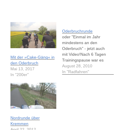
Oderbruchrunde
oder "Einmal im Jahr
mindestens an den
Oderbruch" - jetzt auch
mit Video!Nach 6 Tagen
Mit der »Cake-Gäng« in
Trainingspause war es
den Oderbruch
wirklich mal wieder an
August 28, 2010
Mai 13, 2017
der Zeit das Rennrad zu
In "Radfahren"
In "200er"
bewegen, und so kam
die Oderbruchrunde,
welche Dirk anbot,
gerade recht: 180 km
gen Osten. Diese Runde
bin ich im letzten Jahr
gefahren…
Nordrunde über
Kremmen
April 22, 2012