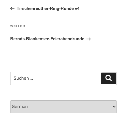
Beitrag
Tirschenreuther-Ring-Runde v4
Nächster
WEITER
Beitrag
Bernds-Blankensee-Feierabendrunde
Suchen
Suchen
nach: