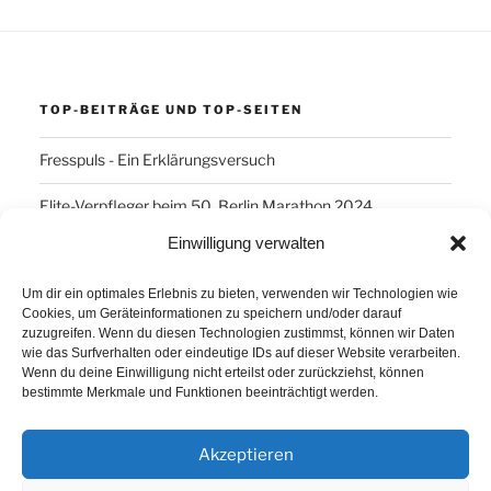
TOP-BEITRÄGE UND TOP-SEITEN
Fresspuls - Ein Erklärungsversuch
Elite-Verpfleger beim 50. Berlin Marathon 2024
Einwilligung verwalten
SCHLAGWÖRTER
Um dir ein optimales Erlebnis zu bieten, verwenden wir Technologien wie
Cookies, um Geräteinformationen zu speichern und/oder darauf
Arber
Daum Ergo 8i
ErgoPlanet
Frühsport
zuzugreifen. Wenn du diesen Technologien zustimmst, können wir Daten
wie das Surfverhalten oder eindeutige IDs auf dieser Website verarbeiten.
Havanna
Kuba
Laufen
Los Angeles
Wenn du deine Einwilligung nicht erteilst oder zurückziehst, können
bestimmte Merkmale und Funktionen beeinträchtigt werden.
Minusgrade
PowerBar
Produkte
Ruhlsdorf
Tiri
Akzeptieren