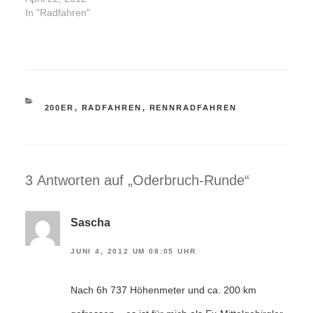
In "Radfahren"
KATEGORIEN
200ER
,
RADFAHREN
,
RENNRADFAHREN
3 Antworten auf „Oderbruch-Runde“
Sascha
JUNI 4, 2012 UM 08:05 UHR
Nach 6h 737 Höhenmeter und ca. 200 km