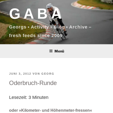
Zum
GABA
Inhalt
springen
Georgs • Activity • Blog • Archive –
fresh feeds since 2009
Menü
VERÖFFENTLICHT
JUNI 3, 2012
VON
GEORG
Oderbruch-Runde
AM
Lesezeit:
3
Minuten
oder »Kilometer- und Höhenmeter-fressen«