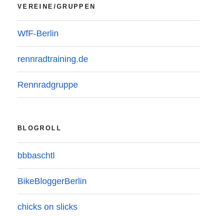
VEREINE/GRUPPEN
WfF-Berlin
rennradtraining.de
Rennradgruppe
BLOGROLL
bbbaschtl
BikeBloggerBerlin
chicks on slicks