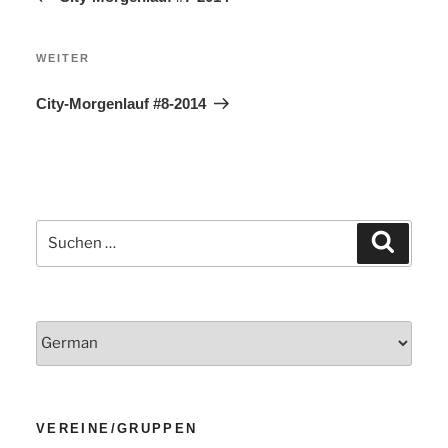
Nächster
WEITER
Beitrag
City-Morgenlauf #8-2014
Suchen
Suchen
nach:
VEREINE/GRUPPEN