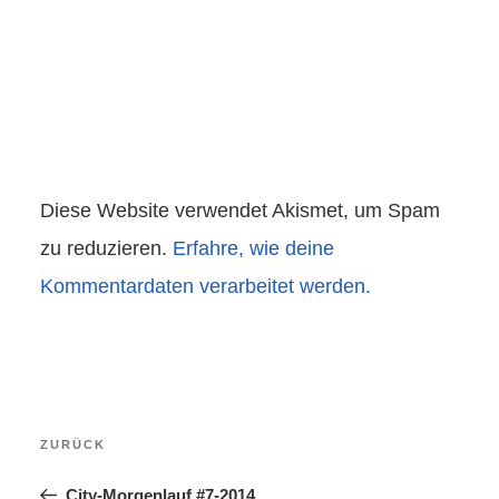
Diese Website verwendet Akismet, um Spam
zu reduzieren.
Erfahre, wie deine
Kommentardaten verarbeitet werden.
Beitragsnavigation
Vorheriger
ZURÜCK
Beitrag
City-Morgenlauf #7-2014