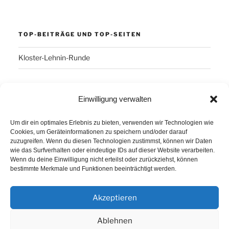
TOP-BEITRÄGE UND TOP-SEITEN
Kloster-Lehnin-Runde
SCHLAGWÖRTER
Einwilligung verwalten
Arber
Daum Ergo 8i
ErgoPlanet
Frühsport
Um dir ein optimales Erlebnis zu bieten, verwenden wir Technologien wie
Cookies, um Geräteinformationen zu speichern und/oder darauf
Havanna
Kuba
Laufen
Los Angeles
zuzugreifen. Wenn du diesen Technologien zustimmst, können wir Daten
wie das Surfverhalten oder eindeutige IDs auf dieser Website verarbeiten.
Minusgrade
PowerBar
Produkte
Ruhlsdorf
Wenn du deine Einwilligung nicht erteilst oder zurückziehst, können
bestimmte Merkmale und Funktionen beeinträchtigt werden.
Tiri
Akzeptieren
Ablehnen