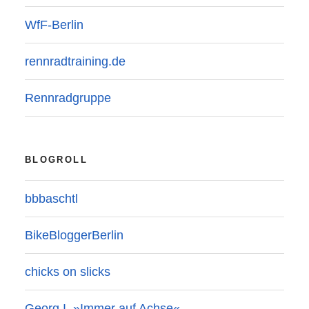
WfF-Berlin
rennradtraining.de
Rennradgruppe
BLOGROLL
bbbaschtl
BikeBloggerBerlin
chicks on slicks
Georg I. »Immer auf Achse«