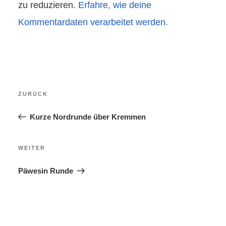
zu reduzieren.
Erfahre, wie deine
Kommentardaten verarbeitet werden.
Beitragsnavigation
Vorheriger
ZURÜCK
Beitrag
Kurze Nordrunde über Kremmen
Nächster
WEITER
Beitrag
Päwesin Runde