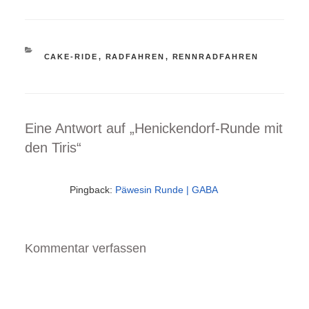
konnte. Viele
»Regulars« hatten mir
schon per e-mail
abgesagt und so war mir
KATEGORIEN
CAKE-RIDE
,
RADFAHREN
,
RENNRADFAHREN
nicht klar ob ich ggf.
sogar alleine um…
Eine Antwort auf „Henickendorf-Runde mit
den Tiris“
Pingback:
Päwesin Runde | GABA
Kommentar verfassen