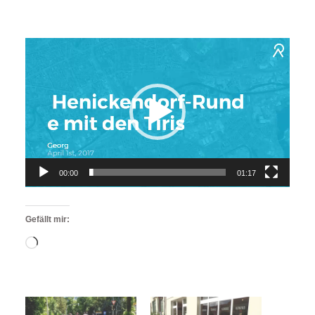
Video-
Player
00:00
01:17
Gefällt mir:
Wird
geladen …