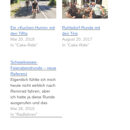
Ein »Kuchen-Hunni« mit
Ruhlsdorf-Runde mit
den TiRis
den Tiris
Mai 20, 2018
August 20, 2017
In "Cake-Ride"
In "Cake-Ride"
Schwielowsee-
Feierabendrunde – neue
Referenz
Eigentlich fühlte ich mich
heute nicht wirklich nach
Rennrad fahren, aber
ich hatte ja diese Runde
ausgerufen und das
Wetter war auch
Mai 26, 2010
angenehm warm,
In "Radfahren"
sodass sogar "kurz/kurz"
gefahren werden