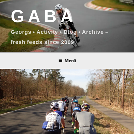
Zum
GABA
Inhalt
springen
Georgs • Activity • Blog • Archive –
fresh feeds since 2009
Menü