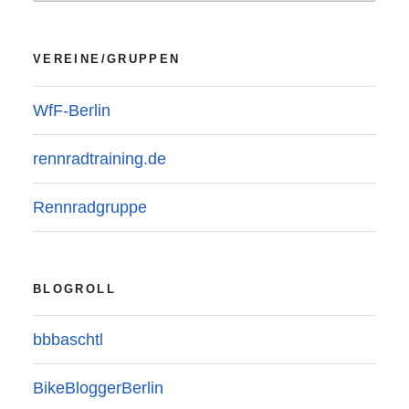
VEREINE/GRUPPEN
WfF-Berlin
rennradtraining.de
Rennradgruppe
BLOGROLL
bbbaschtl
BikeBloggerBerlin