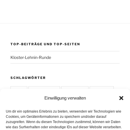
TOP-BEITRÄGE UND TOP-SEITEN
Kloster-Lehnin-Runde
SCHLAGWÖRTER
Arber
Daum Ergo 8i
ErgoPlanet
Frühsport
Einwilligung verwalten
Havanna
Kuba
Laufen
Los Angeles
Minusgrade
PowerBar
Produkte
Ruhlsdorf
Um dir ein optimales Erlebnis zu bieten, verwenden wir Technologien wie
Cookies, um Geräteinformationen zu speichern und/oder darauf
Tiri
zuzugreifen. Wenn du diesen Technologien zustimmst, können wir Daten
wie das Surfverhalten oder eindeutige IDs auf dieser Website verarbeiten.