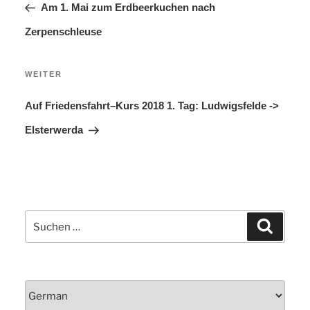
Am 1. Mai zum Erdbeerkuchen nach
Zerpenschleuse
Nächster
WEITER
Beitrag
Auf Friedensfahrt–Kurs 2018 1. Tag: Ludwigsfelde ->
Elsterwerda
Suchen
Suchen
nach: