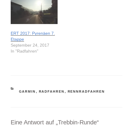
ERT 2017: Pyrenäen 7.
Etappe
September 24, 2017
In "Radfahren"
KATEGORIEN
GARMIN
,
RADFAHREN
,
RENNRADFAHREN
Eine Antwort auf „Trebbin-Runde“