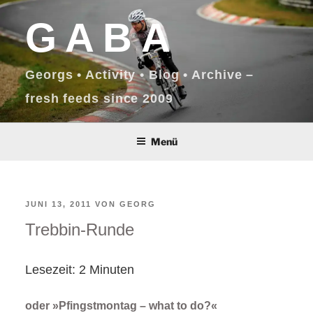
Zum
GABA
Inhalt
springen
Georgs • Activity • Blog • Archive –
fresh feeds since 2009
Menü
VERÖFFENTLICHT
JUNI 13, 2011
VON
GEORG
Trebbin-Runde
AM
Lesezeit:
2
Minuten
oder »Pfingstmontag – what to do?«