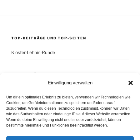
TOP-BEITRÄGE UND TOP-SEITEN
Kloster-Lehnin-Runde
SCHLAGWÖRTER
Einwilligung verwalten
Arber
Daum Ergo 8i
ErgoPlanet
Frühsport
Um dir ein optimales Erlebnis zu bieten, verwenden wir Technologien wie
Havanna
Kuba
Laufen
Los Angeles
Cookies, um Geräteinformationen zu speichern und/oder darauf
zuzugreifen. Wenn du diesen Technologien zustimmst, können wir Daten
Minusgrade
PowerBar
Produkte
Ruhlsdorf
wie das Surfverhalten oder eindeutige IDs auf dieser Website verarbeiten.
Wenn du deine Einwilligung nicht erteilst oder zurückziehst, können
Tiri
bestimmte Merkmale und Funktionen beeinträchtigt werden.