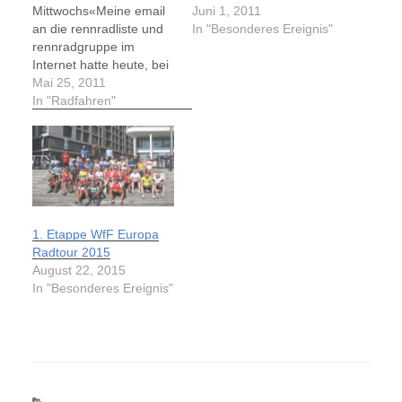
Mittwochs«Meine email
Juni 1, 2011
an die rennradliste und
In "Besonderes Ereignis"
rennradgruppe im
Internet hatte heute, bei
dem schönen Wetter
Mai 25, 2011
wieder über 10 Radler
In "Radfahren"
animiert mit mir diese
Feierabendrunde in
Angriff zu nehmen. Eine
bunte Mischung aus alt
bekannten Gesichtern
und auch neuen, die
diese Runde wagen
1. Etappe WfF Europa
wollten, fanden sich um
Radtour 2015
kurz…
August 22, 2015
In "Besonderes Ereignis"