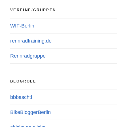
VEREINE/GRUPPEN
WfF-Berlin
rennradtraining.de
Rennradgruppe
BLOGROLL
bbbaschtl
BikeBloggerBerlin