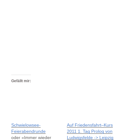
Gefällt mir:
Schwielowsee-
Auf Friedensfahrt–Kurs
Feierabendrunde
2011 1. Tag Prolog von
oder »Immer wieder
Ludwigsfelde -> Leipzig