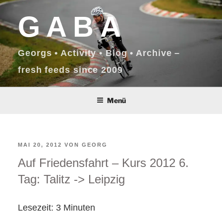
Zum
GABA
Inhalt
springen
Georgs • Activity • Blog • Archive –
fresh feeds since 2009
Menü
VERÖFFENTLICHT
MAI 20, 2012
VON
GEORG
Auf Friedensfahrt – Kurs 2012 6.
AM
Tag: Talitz -> Leipzig
Lesezeit:
3
Minuten