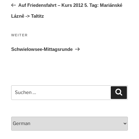
Beitrag
Auf Friedensfahrt – Kurs 2012 5. Tag: Mariánské
Lázně -> Taltitz
Nächster
WEITER
Beitrag
Schwielowsee-Mittagsrunde
Suchen
Suchen
nach: