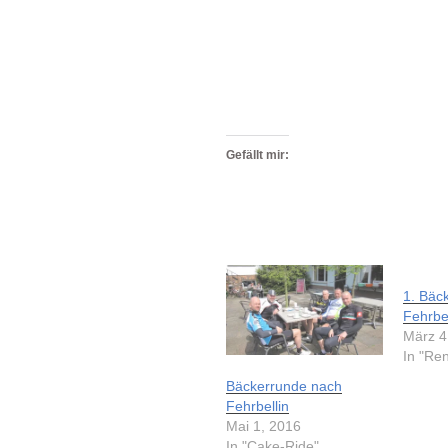
Gefällt mir:
1. Bäc
Fehrbel
März 4
In "Re
Bäckerrunde nach
Fehrbellin
Mai 1, 2016
In "Cake-Ride"