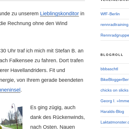
nde zu unserem
Lieblingskonditor
in
WfF-Berlin
n die Rechnung ohne den Wind
rennradtraining
Rennradgrupp
0 Uhr traf ich mich mit Stefan B. an
BLOGROLL
h Falkensee zu fahren. Dort trafen
bbbaschtl
erer Havellandriders. Fit und
 Energie, von Ihrem gerade beendeten
BikeBloggerBerl
neninsel
.
chicks on slicks
Georg I. »Imme
Es ging zügig, auch
Haralds-Blog
dank des Rückenwinds,
Laktatmonster.
nach Osten. Nauen