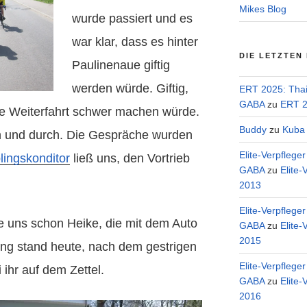
Mikes Blog
wurde passiert und es
war klar, dass es hinter
DIE LETZTEN
Paulinenaue giftig
werden würde. Giftig,
ERT 2025: Tha
GABA
zu
ERT 2
ie Weiterfahrt schwer machen würde.
Buddy
zu
Kuba 
n und durch. Die Gespräche wurden
Elite-Verpflege
lingskonditor
ließ uns, den Vortrieb
GABA
zu
Elite-
2013
Elite-Verpflege
 uns schon Heike, die mit dem Auto
GABA
zu
Elite-
2015
ung stand heute, nach dem gestrigen
Elite-Verpflege
ihr auf dem Zettel.
GABA
zu
Elite-
2016