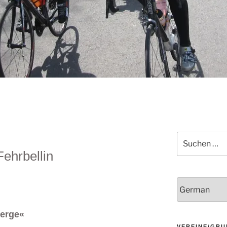
Suchen
nach:
ehrbellin
Berge«
VEREINE/GRU