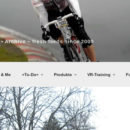
 • Archive – fresh feeds since 2009
 & Me
»To-Do«
Produkte
VR-Training
F