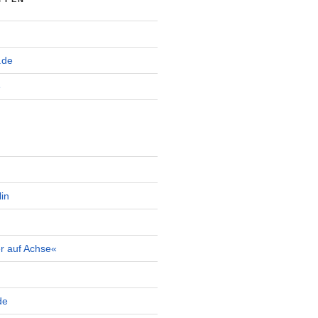
.de
e
in
r auf Achse«
de