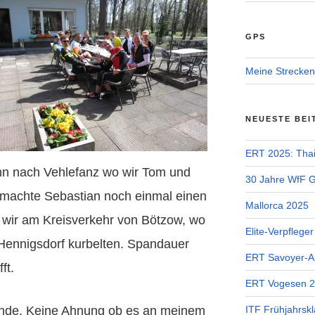
GPS
Meine Strecken
NEUESTE BEI
ERT 2025: Tha
n nach Vehlefanz wo wir Tom und
30 Jahre WfF Ge
t machte Sebastian noch einmal einen
Mallorca 2025
n wir am Kreisverkehr von Bötzow, wo
Elite-Verpflege
 Hennigsdorf kurbelten. Spandauer
ERT Savoyer-A
ft.
ERT Vogesen 
nde. Keine Ahnung ob es an meinem
ITF Frühjahrskl