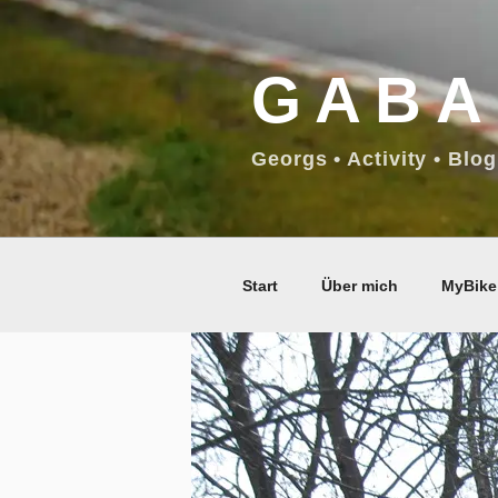
Zum
Inhalt
GABA
springen
Georgs • Activity • Blog
Start
Über mich
MyBike