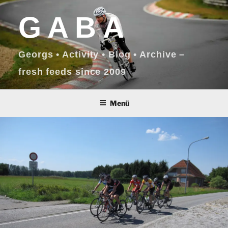
Zum
GABA
Inhalt
springen
Georgs • Activity • Blog • Archive –
fresh feeds since 2009
Menü