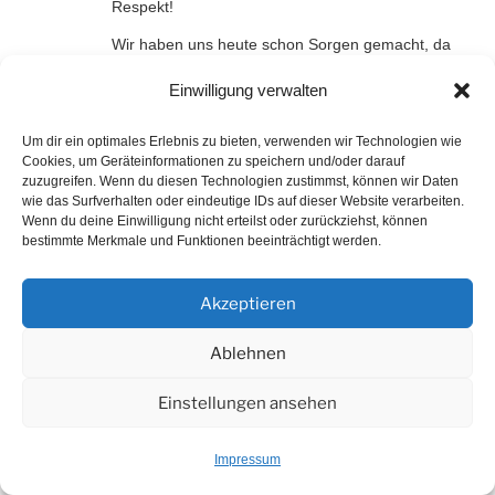
Respekt!
Wir haben uns heute schon Sorgen gemacht, da
noch kein Bericht online gestellt war.
Einwilligung verwalten
Mir ist aber auch klar, dass du nach so einer
Um dir ein optimales Erlebnis zu bieten, verwenden wir Technologien wie
Fahrt Ruhe brauchst.
Cookies, um Geräteinformationen zu speichern und/oder darauf
zuzugreifen. Wenn du diesen Technologien zustimmst, können wir Daten
Warum diese Veranstaltung auch immer im
wie das Surfverhalten oder eindeutige IDs auf dieser Website verarbeiten.
Wenn du deine Einwilligung nicht erteilst oder zurückziehst, können
Oktober stattfindet, bleibt mir bis heute ein
bestimmte Merkmale und Funktionen beeinträchtigt werden.
Rätsel.
Akzeptieren
SportFrei-Gruss
Alexander
Ablehnen
Einstellungen ansehen
Antworten
Impressum