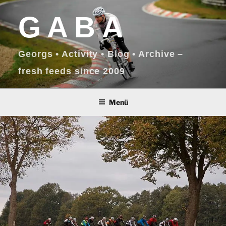
Zum
GABA
Inhalt
springen
Georgs • Activity • Blog • Archive –
fresh feeds since 2009
Menü