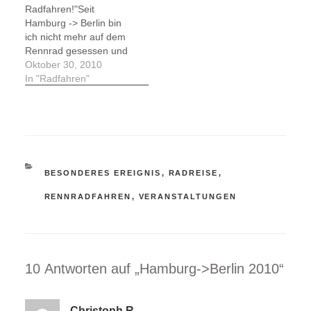
Radfahren!"Seit
Hamburg -> Berlin bin
ich nicht mehr auf dem
Rennrad gesessen und
das ist schon 14 Tage
Oktober 30, 2010
her! Solch lange
In "Radfahren"
Radpausen sind mir
eigentlich fern, aber
meine Erkältung und die
Quälerei bei der
Veranstaltung haben mir
ein wenig mein liebstes
KATEGORIEN
BESONDERES EREIGNIS
,
RADREISE
,
Hobby verdorben. Nun
riefen aber die…
RENNRADFAHREN
,
VERANSTALTUNGEN
10 Antworten auf „Hamburg->Berlin 2010“
Christoph R.