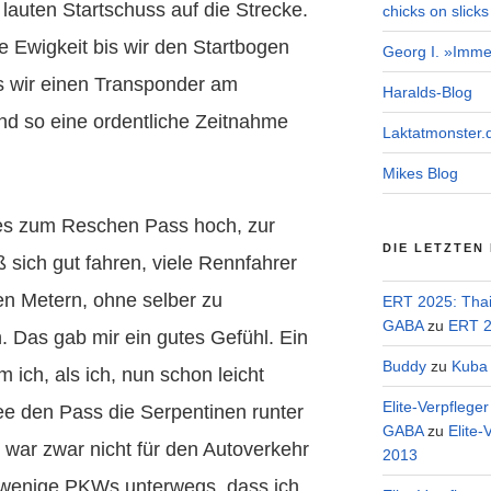
lauten Startschuss auf die Strecke.
chicks on slicks
e Ewigkeit bis wir den Startbogen
Georg I. »Imme
ss wir einen Transponder am
Haralds-Blog
nd so eine ordentliche Zeitnahme
Laktatmonster.
Mikes Blog
 es zum Reschen Pass hoch, zur
DIE LETZTEN
ß sich gut fahren, viele Rennfahrer
en Metern, ohne selber zu
ERT 2025: Tha
GABA
zu
ERT 2
. Das gab mir ein gutes Gefühl. Ein
Buddy
zu
Kuba 
ich, als ich, nun schon leicht
Elite-Verpflege
ee den Pass die Serpentinen runter
GABA
zu
Elite-
e war zwar nicht für den Autoverkehr
2013
 wenige PKWs unterwegs, dass ich