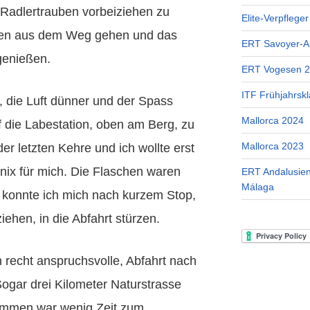
Radlertrauben vorbeiziehen zu
Elite-Verpflege
ren aus dem Weg gehen und das
ERT Savoyer-A
genießen.
ERT Vogesen 
ITF Frühjahrskl
 die Luft dünner und der Spass
Mallorca 2024
f die Labestation, oben am Berg, zu
Mallorca 2023
der letzten Kehre und ich wollte erst
nix für mich. Die Flaschen waren
ERT Andalusien
Málaga
o konnte ich mich nach kurzem Stop,
ehen, in die Abfahrt stürzen.
 recht anspruchsvolle, Abfahrt nach
Sogar drei Kilometer Naturstrasse
ommen war wenig Zeit zum