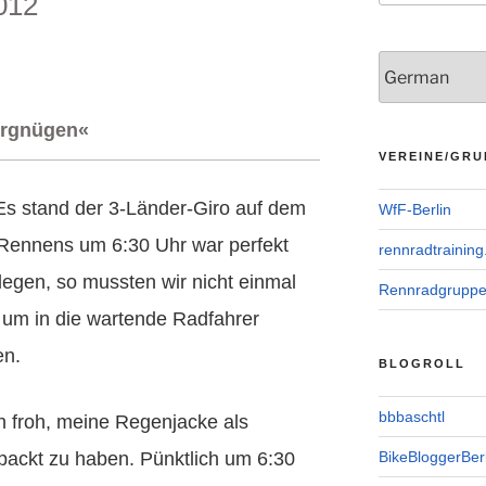
012
Vergnügen«
VEREINE/GRU
Es stand der 3-Länder-Giro auf dem
WfF-Berlin
s Rennens um 6:30 Uhr war perfekt
rennradtraining
egen, so mussten wir nicht einmal
Rennradgrupp
, um in die wartende Radfahrer
en.
BLOGROLL
bbbaschtl
h froh, meine Regenjacke als
ackt zu haben. Pünktlich um 6:30
BikeBloggerBerl