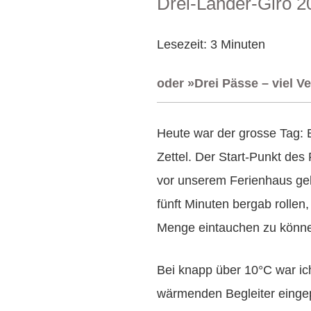
Drei-Länder-Giro 2
AM
Lesezeit:
3
Minuten
oder »Drei Pässe – viel 
Heute war der grosse Tag: 
Zettel. Der Start-Punkt de
vor unserem Ferienhaus gel
fünft Minuten bergab rollen
Menge eintauchen zu könn
Bei knapp über 10°C war ic
wärmenden Begleiter eingep