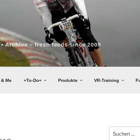
 • Archive – fresh feeds since 2009
 & Me
»To-Do«
Produkte
VR-Training
F
Suchen
nach: