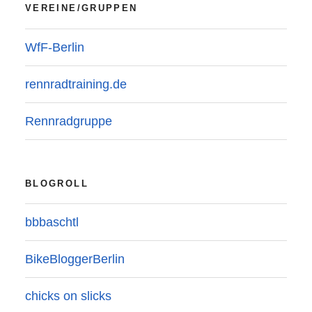
VEREINE/GRUPPEN
WfF-Berlin
rennradtraining.de
Rennradgruppe
BLOGROLL
bbbaschtl
BikeBloggerBerlin
chicks on slicks