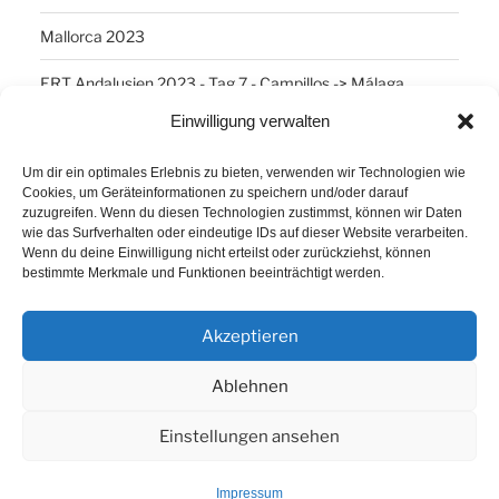
Mallorca 2023
ERT Andalusien 2023 - Tag 7 - Campillos -> Málaga
Einwilligung verwalten
SCHLAGWÖRTER
Um dir ein optimales Erlebnis zu bieten, verwenden wir Technologien wie
Cookies, um Geräteinformationen zu speichern und/oder darauf
Arber
Daum Ergo 8i
ErgoPlanet
Frühsport
zuzugreifen. Wenn du diesen Technologien zustimmst, können wir Daten
wie das Surfverhalten oder eindeutige IDs auf dieser Website verarbeiten.
Havanna
Kuba
Laufen
Los Angeles
Wenn du deine Einwilligung nicht erteilst oder zurückziehst, können
bestimmte Merkmale und Funktionen beeinträchtigt werden.
Minusgrade
PowerBar
Produkte
Ruhlsdorf
Tiri
Akzeptieren
Ablehnen
Einstellungen ansehen
Proudly powered by WordPress
Impressum