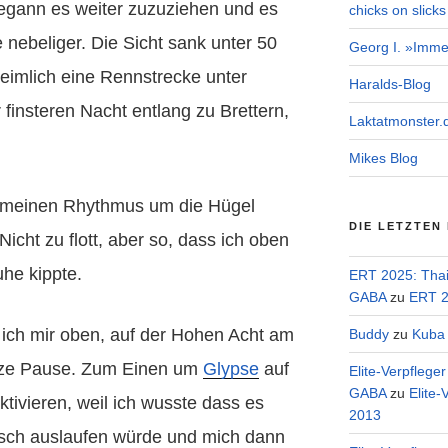
begann es weiter zuzuziehen und es
chicks on slicks
nebeliger. Die Sicht sank unter 50
Georg I. »Imme
heimlich eine Rennstrecke unter
Haralds-Blog
finsteren Nacht entlang zu Brettern,
Laktatmonster.
Mikes Blog
l meinen Rhythmus um die Hügel
DIE LETZTEN
icht zu flott, aber so, dass ich oben
he kippte.
ERT 2025: Tha
GABA
zu
ERT 2
 ich mir oben, auf der Hohen Acht am
Buddy
zu
Kuba 
rze Pause. Zum Einen um
Glypse
auf
Elite-Verpflege
GABA
zu
Elite-
tivieren, weil ich wusste dass es
2013
isch auslaufen würde und mich dann