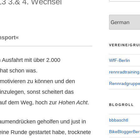
3 3.& 4. Wechsel
hsport«
VEREINE/GRU
Ausfahrt mit über 2.000
WfF-Berlin
hat schon was.
rennradtraining
h motivieren zu können und den
Rennradgrupp
inzulegen, sonst scheitert das
 auf dem Weg, hoch zur
Hohen Acht
.
BLOGROLL
bbbaschtl
aumendrücken geholfen und just in
ine Runde gestartet habe, trocknete
BikeBloggerBerl