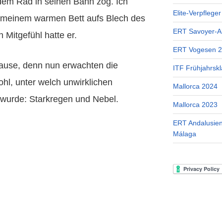
dem Rad in seinen Bann zog. Ich
Elite-Verpflege
n meinem warmen Bett aufs Blech des
ERT Savoyer-A
Mitgefühl hatte er.
ERT Vogesen 
use, denn nun erwachten die
ITF Frühjahrskl
hl, unter welch unwirklichen
Mallorca 2024
wurde: Starkregen und Nebel.
Mallorca 2023
ERT Andalusien
Málaga