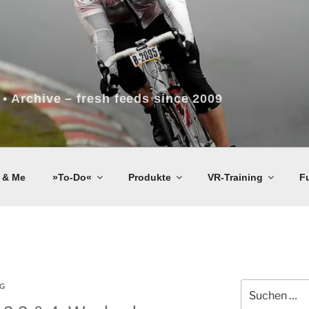
 • Archive – fresh feeds since 2009
 & Me
»To-Do«
Produkte
VR-Training
F
Suchen
G
nach: