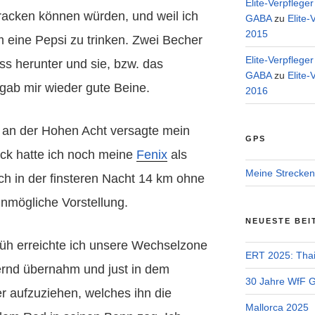
Elite-Verpflege
racken können würden, und weil ich
GABA
zu
Elite-
2015
m eine Pepsi zu trinken. Zwei Becher
Elite-Verpflege
ss herunter und sie, bzw. das
GABA
zu
Elite-
gab mir wieder gute Beine.
2016
 an der Hohen Acht versagte mein
GPS
ck hatte ich noch meine
Fenix
als
Meine Strecken
ch in der finsteren Nacht 14 km ohne
unmögliche Vorstellung.
NEUESTE BEI
rüh erreichte ich unsere Wechselzone
ERT 2025: Tha
Bernd übernahm und just in dem
30 Jahre WfF Ge
 aufzuziehen, welches ihn die
Mallorca 2025