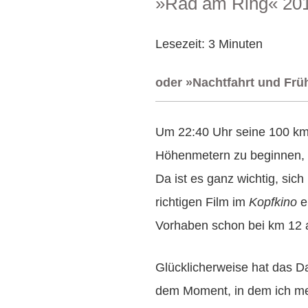
»Rad am Ring« 201
AM
Lesezeit:
3
Minuten
oder »Nachtfahrt und Frü
Um 22:40 Uhr seine 100 km 
Höhenmetern zu beginnen, 
Da ist es ganz wichtig, sic
richtigen Film im
Kopfkino
e
Vorhaben schon bei km 12
Glücklicherweise hat das D
dem Moment, in dem ich me