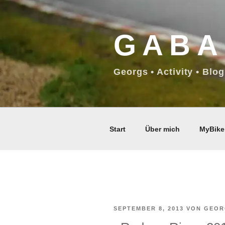
Zum
Inhalt
GABA
springen
Georgs • Activity • Blog
Start
Über mich
MyBike
VERÖFFENTLICHT
SEPTEMBER 8, 2013
VON
GEOR