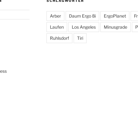
N
SCHLAGWÖRTER
Arber
Daum Ergo 8i
ErgoPlanet
F
Laufen
Los Angeles
Minusgrade
P
Ruhlsdorf
Tiri
ress