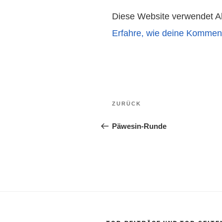
Diese Website verwendet A
Erfahre, wie deine Komment
Beitragsnavigation
Vorheriger
ZURÜCK
Beitrag
Päwesin-Runde