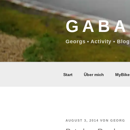
Zum
Inhalt
GABA
springen
Georgs • Activity • Blog
Start
Über mich
MyBike
VERÖFFENTLICHT
AUGUST 3, 2014
VON
GEORG