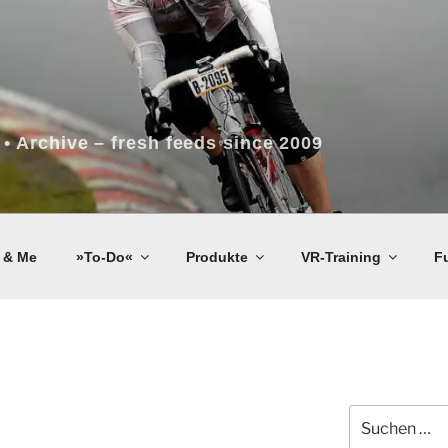
 • Archive – fresh feeds since 2009
 & Me
»To-Do«
Produkte
VR-Training
F
Suchen
nach: