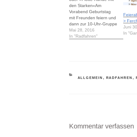
den Starken«Am
Vorabend Geburtstag
Feiera
mit Freunden feiern und
> Ferc
dann zur 10-Uhr-Gruppe
Juni 3
fahren, ist eigentlich
Mai 28, 2016
In "Ga
keine gute Kombi. Ich
In "Radfahren"
wollte aber unbedingt
heute in der Gruppe
fahren, also blieb mir nix
anderes übrig als um 10
Uhr am Tunnel zu sein.
Die üblich grosse
KATEGORIEN
ALLGEMEIN
,
RADFAHREN
,
Gruppe brach gen…
Kommentar verfassen