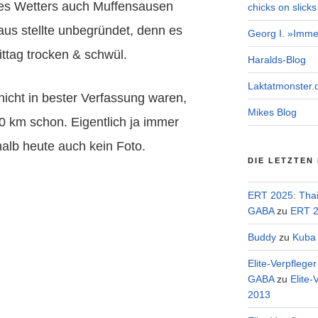
des Wetters auch Muffensausen
chicks on slicks
aus stellte unbegründet, denn es
Georg I. »Imme
ittag trocken & schwül.
Haralds-Blog
Laktatmonster.
icht in bester Verfassung waren,
Mikes Blog
0 km schon. Eigentlich ja immer
halb heute auch kein Foto.
DIE LETZTEN
ERT 2025: Tha
GABA
zu
ERT 2
Buddy
zu
Kuba 
Elite-Verpflege
GABA
zu
Elite-
2013