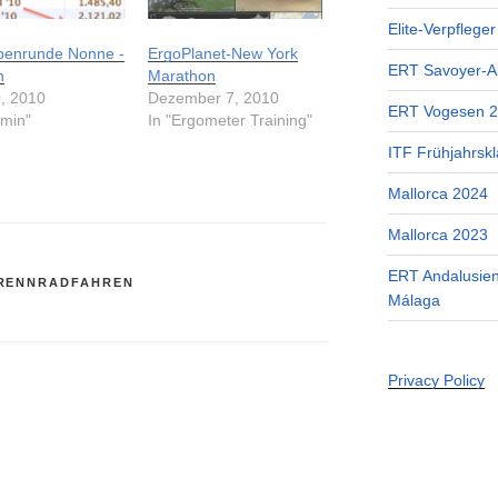
Elite-Verpflege
benrunde Nonne -
ErgoPlanet-New York
ERT Savoyer-A
h
Marathon
0, 2010
Dezember 7, 2010
ERT Vogesen 
rmin"
In "Ergometer Training"
ITF Frühjahrskl
Mallorca 2024
Mallorca 2023
ERT Andalusien
RENNRADFAHREN
Málaga
Privacy Policy