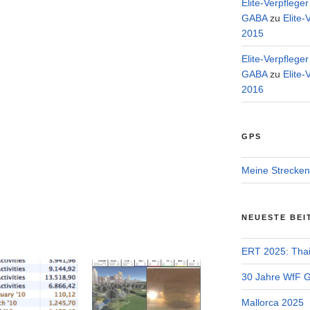
Elite-Verpflege
GABA
zu
Elite-
2015
Elite-Verpflege
GABA
zu
Elite-
2016
GPS
Meine Strecken
NEUESTE BEI
ERT 2025: Tha
30 Jahre WfF Ge
Mallorca 2025