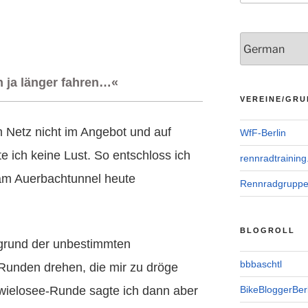
ch ja länger fahren…«
VEREINE/GRU
 Netz nicht im Angebot und auf
WfF-Berlin
e ich keine Lust. So entschloss ich
rennradtraining
am Auerbachtunnel heute
Rennradgrupp
BLOGROLL
fgrund der unbestimmten
bbbaschtl
Runden drehen, die mir zu dröge
wielosee-Runde sagte ich dann aber
BikeBloggerBerl