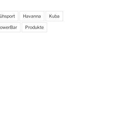
rühsport
Havanna
Kuba
owerBar
Produkte