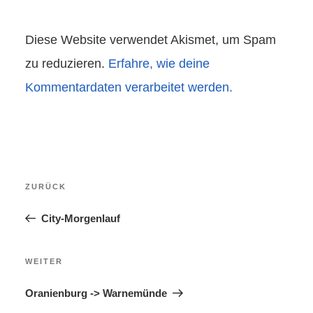
Diese Website verwendet Akismet, um Spam
zu reduzieren.
Erfahre, wie deine
Kommentardaten verarbeitet werden.
Beitragsnavigation
Vorheriger
ZURÜCK
Beitrag
City-Morgenlauf
Nächster
WEITER
Beitrag
Oranienburg -> Warnemünde