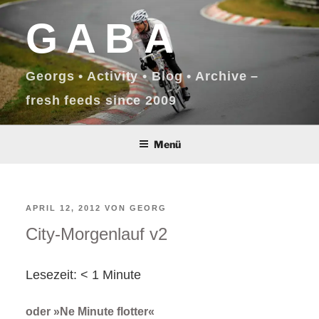
Zum
GABA
Inhalt
springen
Georgs • Activity • Blog • Archive –
fresh feeds since 2009
Menü
VERÖFFENTLICHT
APRIL 12, 2012
VON
GEORG
City-Morgenlauf v2
AM
Lesezeit:
< 1
Minute
oder »Ne Minute flotter«